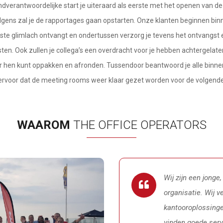
ndverantwoordelijke start je uiteraard als eerste met het openen van d
gens zal je de rapportages gaan opstarten. Onze klanten beginnen binne
edste glimlach ontvangt en ondertussen verzorg je tevens het ontvangs
en. Ook zullen je collega’s een overdracht voor je hebben achtergelaten
voor hen kunt oppakken en afronden. Tussendoor beantwoord je alle bin
 ervoor dat de meeting rooms weer klaar gezet worden voor de volgende 
WAAROM
THE OFFICE OPERATORS
Wij zijn een jonge
organisatie. Wij v
kantooroplossing
vinden goede serv