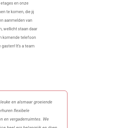
e etages en onze
n te komen, die jij
t en aanmelden van
, wellicht staan daar
nen komende telefoon
gasten! It’s a team
, leuke en alsmaar groeiende
erhuren ﬂexibele
en en vergaderruimtes. We
ice heel erg belangrijk en doen