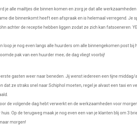
 je alle mailtjes die binnen komen en zorg je dat alle werkzaamheden 
 dame die binnenkomt heeft een afspraak en is helemaal verregend. Je s
öhn achter de receptie hebben liggen zodat ze zich kan fatsoeneren. 
en loop je nog even langs alle huurders om alle binnengekomen post bij
toomde pak van een huurder mee; de dag vliegt voorbij!
erste gasten weer naar beneden. Jij wenst iedereen een
ﬁ
jne middag/
en dat ze straks snel naar Schiphol moeten, regel je alvast een taxi en v
ald.
s voor de volgende dag hebt verwerkt en de werkzaamheden voor morgen
r huis. Op de terugweg maak je nog even een van je klanten blij om 3 brie
 naar morgen!