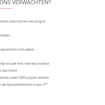
 ONS VERWACHTEN?
tisch team binnen een jong en
kheden.
programma’s met salaris
urkje en pak met rode das zodat je
je aan moet!
mma, waar CSR’s prijzen winnen
 als bijvoorbeeld eten in een 2**