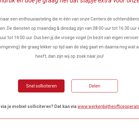
indruk en doe je graag net dat stapje extra voor onz
k naar een enthousiasteling die in één van onze Centers de ochtenddiens
en. De diensten op maandag & dinsdag zijn van 08:00 uur tot 16:30 uu
uur tot 14:00 uur. Dus ben jij die vroege vogel (in bezit van eigen vervo
geving) die graag lekker op tijd aan de slag gaat en daarna nog wat a
heeft, dan zijn wij op zoek naar jou!
Snel solliciteren
Delen
 via je mobiel solliciteren? Dat kan via
www.werkenbijtheofficeoperato