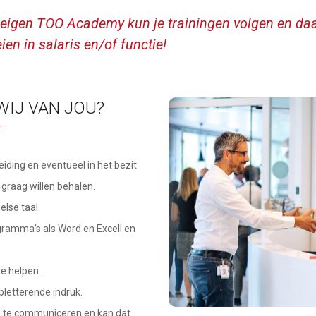
eigen TOO Academy kun je trainingen volgen en da
en in salaris en/of functie!
IJ VAN JOU?
ding en eventueel in het bezit
 graag willen behalen.
lse taal.
gramma’s als Word en Excell en
e helpen.
letterende indruk.
ag te communiceren en kan dat