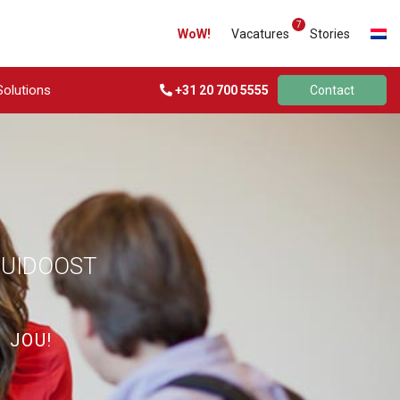
7
WoW!
Vacatures
Stories
Solutions
+31 20 700 5555
Contact
ZUIDOOST
 JOU!