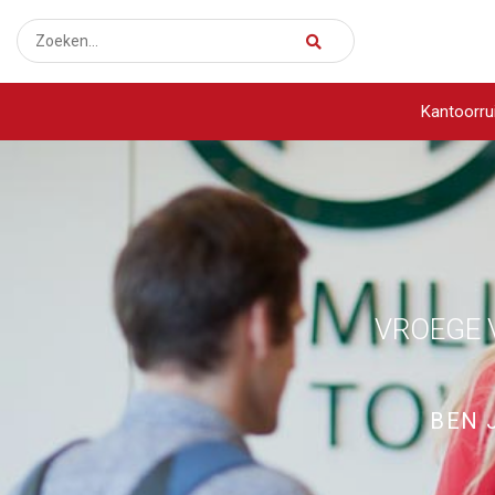
Kantoorru
VROEGE 
BEN 