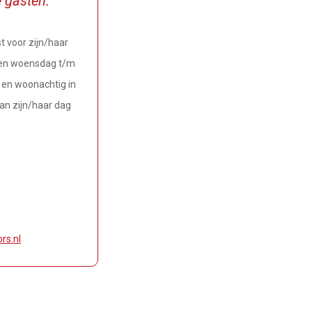
e gasten.
t voor zijn/haar
r en woensdag t/m
er en woonachtig in
an zijn/haar dag
rs.nl