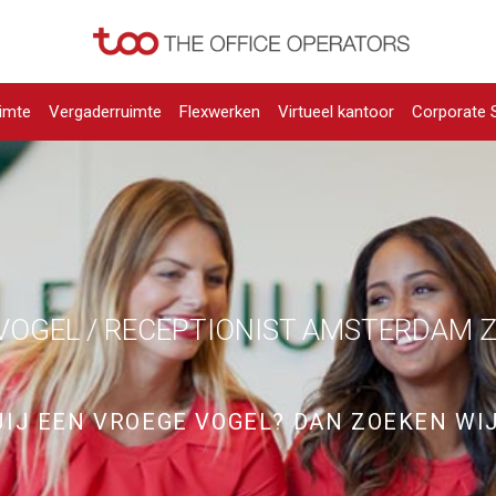
imte
Vergaderruimte
Flexwerken
Virtueel kantoor
Corporate 
VOGEL / RECEPTIONIST AMSTERDAM 
JIJ EEN VROEGE VOGEL? DAN ZOEKEN WIJ