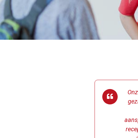
Onz
gez
aans
rece