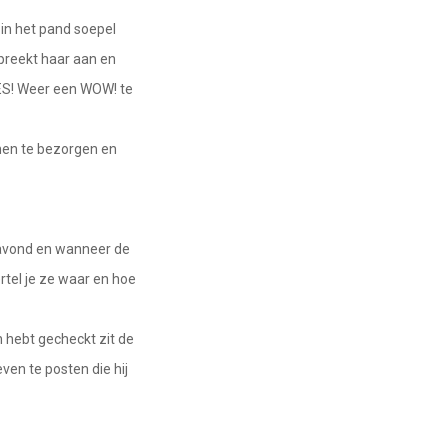
in het pand soepel
preekt haar aan en
YES! Weer een WOW! te
 hen te bezorgen en
avond en wanneer de
ertel je ze waar en hoe
 hebt gecheckt zit de
ven te posten die hij