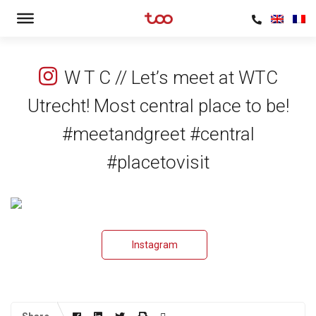
W T C // Let’s meet at WTC
Utrecht! Most central place to be!
#meetandgreet #central
#placetovisit
Instagram