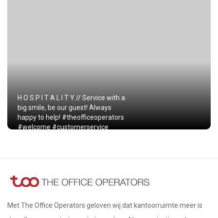
H O S P I T A L I T Y // Service with a
big smile, be our guest! Always
happy to help! #theofficeoperators
#welcome #customerservice
Met The Office Operators geloven wij dat kantoorruimte meer is