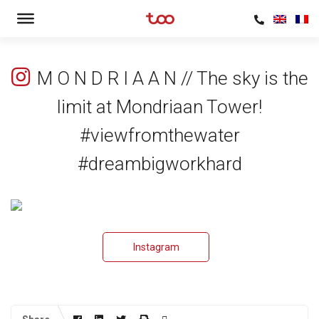
M O N D R I A A N // The sky is the
limit at Mondriaan Tower!
#viewfromthewater
#dreambigworkhard
Instagram