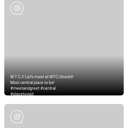
W T C // Let’s meet at WTC Utrecht!
Most central place to be!
#meetandgreet #central
#placetovisit