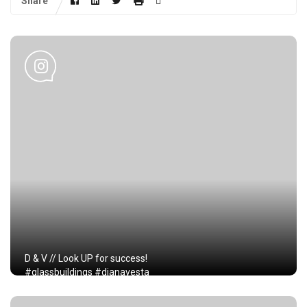
Share
D & V // Look UP for success!
#glassbuildings #dianavesta