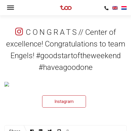
C O N G R A T S // Center of
excellence! Congratulations to team
Engels! #goodstartoftheweekend
#haveagoodone
Instagram